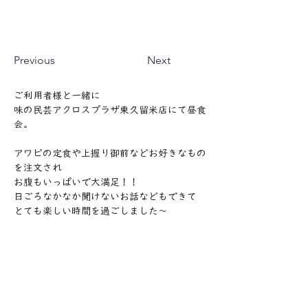
Previous
Next
ご利用者様と一緒に
味の民芸アクロスプラザ東久留米店にて昼食
会。
アワビの定食や上握り御前などお好きなもの
を注文され
お腹もいっぱいで大満足！！
日ごろなかなか聞けないお話などもできて
とても楽しい時間を過ごしました～
次回の開催も楽しみです！
次はどこにしようかなぁ～
ご利用者様と一緒にお店探しも楽しいですっ