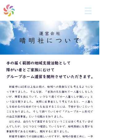
共同生活援助（障がい者向けグループホーム)
ひ だ ま り
運 営 会 社
晴 明 社 に つ い て
手の届く範囲の地域支援活動として
障がい者とご家族にむけて
グループホーム運営を開所させていただきます。
新座市に40年以上住み続け、地域への貢献なども考えるようにな
って参りました。 そんな折、「家族の元を離れて一人暮らしをした
いが、障害を抱えていて、いきなり遠くでの一人暮らしが難しい」と
いう話を聞きました。 実際に当事者として考えてみると、一人暮ら
しを始めるのも始めてからも生活することには、不安が多いこという
ことを知りました。 そして調べていく中で「グループホーム形式で
の自立支援事業」という仕組みを知りました。
はじめは、自分たちで運営するなどということは全く考えていませ
んでしたが、ひとつひとつ確認していくなかで、地域貢献にも繋がる
事業形態であると判断し、開所するに至りました。
新座市を離れての活動は難しいのですが、地域の皆様と共に、一歩