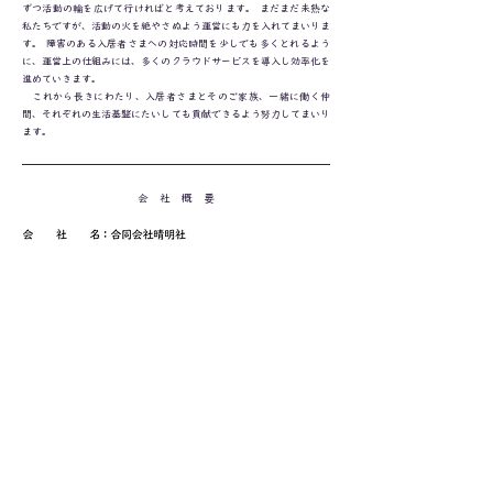
ずつ活動の輪を広げて行ければと考えております。 まだまだ未熟な
私たちですが、活動の火を絶やさぬよう運営にも力を入れてまいりま
す。 障害のある入居者さまへの対応時間を少しでも多くとれるよう
に、運営上の仕組みには、多くのクラウドサービスを導入し効率化を
進めていきます。
これから長きにわたり、入居者さまとそのご家族、一緒に働く仲
間、それぞれの生活基盤にたいしても貢献できるよう努力してまいり
ます。
会 社 概 要
IPAが認定する
「一つ星を宣言しました」