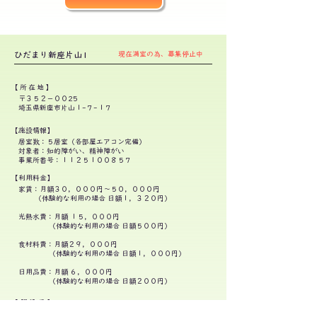
ひだまり新座片山1
現在満室の為、募集停止中
【所在地】
〒３５２−００25
埼玉県新座市片山１-７-１７
【施設情報】
居室数：５居室（各部屋エアコン完備）
​対象者：知的障がい、精神障がい
事業所番号：１１２５１００８５７
【利用料金】
家賃：月額３０，０００円〜５０，０００円
（体験的な利用の場合 日額１，３２０円）
光熱水費：月額 １５，０００円
（体験的な利用の場合 日額５００円）
食材料費：月額２９，０００円
（体験的な利用の場合 日額
１，０
００円）
日用品費
：
月額 ６，０００円
（体験的な利用の場合 日額２００円）
【開設日】
２０２５年９月１日 ＯＰＥＮ