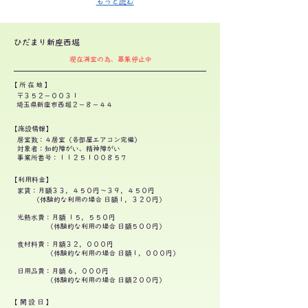
もっと読む
ひだまり新座西堀
現在満室の為、募集停止中
【所在地】
〒３５２−００３１
埼玉県新座市西堀２−８−４４
【施設情報】
居室数：４居室（各部屋エアコン完備）
​対象者：知的障がい、精神障がい
事業所番号：１１２５１００８５７
【利用料金】
家賃：月額３３，４５０円〜３９，４５０円
（体験的な利用の場合 日額１，３２０円）
光熱水費：月額 １５，５５０円
（体験的な利用の場合 日額５００円）
食材料費：月額３２，０００円
（体験的な利用の場合 日額
１，０
００円）
日用品費
：
月額 ６，０００円
（体験的な利用の場合 日額２００円）
【開設日】